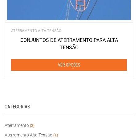
ATERRAMENTO ALTA TENSÃO
CONJUNTOS DE ATERRAMENTO PARA ALTA
TENSÃO
VER OPÇÕES
Este
produto
tem
várias
CATEGORIAS
variantes.
As
opções
Aterramento
(3)
podem
Aterramento Alta Tensão
(1)