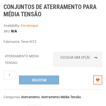
CONJUNTOS DE ATERRAMENTO PARA
MÉDIA TENSÃO
Availability:
Em estoque
SKU:
N/A
Fabricante: Terex-RITZ
ATERRAMENTO MEDIA
TENSAO
CONJUNTOS
DE
SOLICITAR
ATERRAMENTO
ORÇAMENTO
PARA
MÉDIA
Categorias:
Aterramento
,
Aterramento Média Tensão
TENSÃO