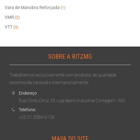
Vara de Manobra Reforçada
(1)
VMR
(2)
VTT
(3)
SOBRE A RITZMG
Trabalhamos exclusivamente com produtos de qualidade
reconhecida nacional e internacionalmente.
Endereço
Rua Olinto Diniz, 62-Loja Bairro Industrial Contagem - MG
Telefone:
+55 31 3384-6106
MAPA DO SITE