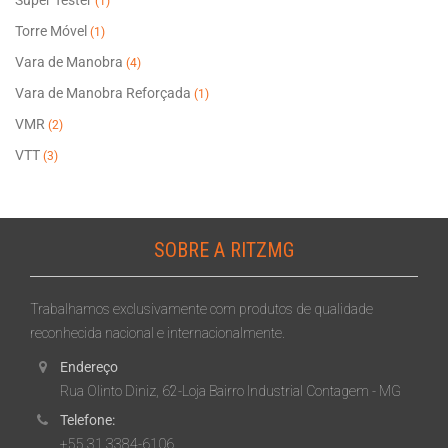
Super Tester
(1)
Torre Móvel
(1)
Vara de Manobra
(4)
Vara de Manobra Reforçada
(1)
VMR
(2)
VTT
(3)
SOBRE A RITZMG
Trabalhamos exclusivamente com produtos de qualidade
reconhecida nacional e internacionalmente.
Endereço
Rua Olinto Diniz, 62-Loja Bairro Industrial Contagem - MG
Telefone:
+55 31 3384-6106