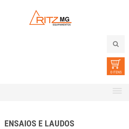
0 ITENS
Skip
to
content
ENSAIOS E LAUDOS