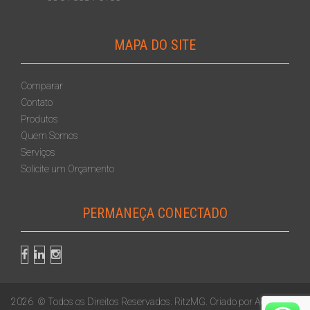
MAPA DO SITE
Comparar
Contato
Produtos
Quem Somos
Serviços
Solicite um Orçamento
PERMANEÇA CONECTADO
2026
© Todos os Direitos Reservados.
RitzMG
. Criado por
Agência de