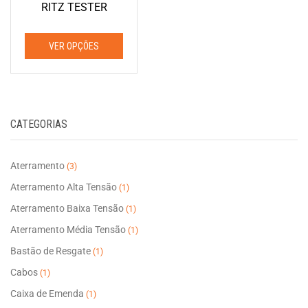
RITZ TESTER
VER OPÇÕES
Este
produto
tem
CATEGORIAS
várias
variantes.
As
Aterramento
(3)
opções
Aterramento Alta Tensão
(1)
podem
Aterramento Baixa Tensão
(1)
ser
escolhidas
Aterramento Média Tensão
(1)
na
Bastão de Resgate
(1)
página
Cabos
(1)
do
Caixa de Emenda
(1)
produto