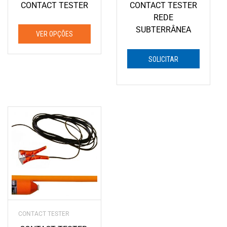
CONTACT TESTER
CONTACT TESTER
REDE
SUBTERRÂNEA
VER OPÇÕES
Este
SOLICITAR
produto
ORÇAMENTO
tem
várias
variantes.
As
opções
podem
ser
escolhidas
na
página
do
CONTACT TESTER
produto