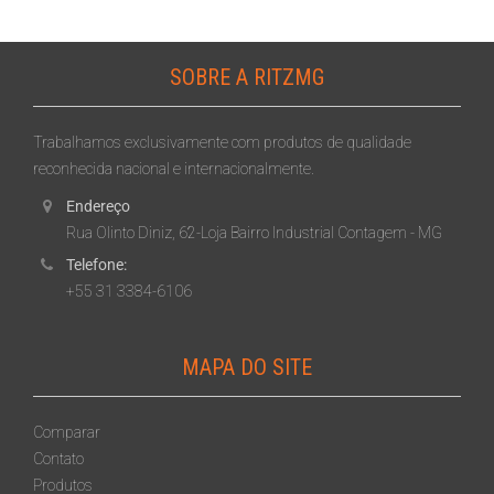
SOBRE A RITZMG
Trabalhamos exclusivamente com produtos de qualidade
reconhecida nacional e internacionalmente.
Endereço
Rua Olinto Diniz, 62-Loja Bairro Industrial Contagem - MG
Telefone:
+55 31 3384-6106
MAPA DO SITE
Comparar
Contato
Produtos