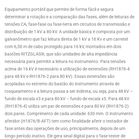
Equipamento portátil que permite de forma fácil e segura
determinar a rotação e a comparação das fases, além de leituras de
tensões CA, fase-fase ou fase-terra em circuitos de transmissão e
distribuição de 1 kV a 80 kV. A unidade básica é composta por um
galvanômetro que faz leitura direta de 1 kV a 16 Kv e um carretel
com 6,50 m de cabo protegido para 16 kV, montados em dois
bastões RITZGLAS®, que são unidades de alta impedância
necessária para permitir a leitura no instrumento. Para tensões
acima de 16 kV é necessário a utilização de extensões (RH1876-4
para 48 kV e RH1876-2 para 80 kV). Essas extensões são
acopladas no extremo do bastão do instrumento através de
rosqueamento e a leitura passa a ser indireta, ou seja, para 48 kV –
fundo de escala x3 e para 80 kV – fundo de escala x5. Para 48 kV
(RH1876-4) utiliza um par de extensões e para 80 kV (RH1876-2)
dois pares. Comprimento de cada unidade: 630 mm. O instrumento
aferidor (H1876/B-AFT) tem como finalidade aferir o testador de
fase antes das operações de uso, principalmente, depois de um
longo período inativo. Ele gera sinal digital para o fase tester de