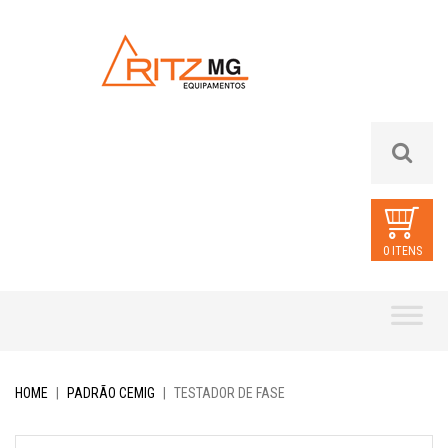
0 ITENS
Skip
to
content
HOME
|
PADRÃO CEMIG
|
TESTADOR DE FASE