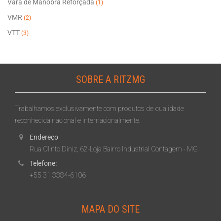
Vara de Manobra Reforçada
(1)
VMR
(2)
VTT
(3)
SOBRE A RITZMG
Trabalhamos exclusivamente com produtos de qualidade
reconhecida nacional e internacionalmente.
Endereço
Rua Olinto Diniz, 62-Loja Bairro Industrial Contagem - MG
Telefone:
+55 31 3384-6106
MAPA DO SITE