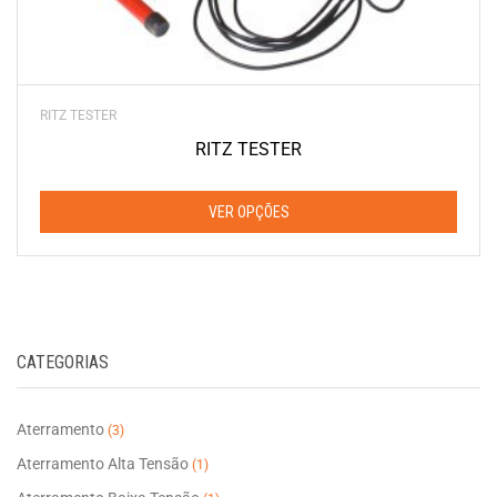
RITZ TESTER
RITZ TESTER
VER OPÇÕES
Este
produto
tem
várias
CATEGORIAS
variantes.
As
opções
Aterramento
(3)
podem
Aterramento Alta Tensão
(1)
ser