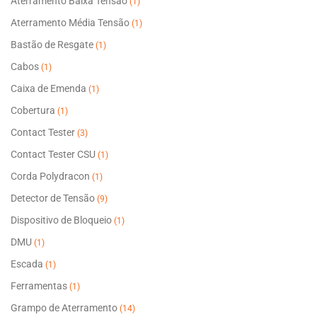
Aterramento Baixa Tensão
(1)
escolhidas
Aterramento Média Tensão
na
(1)
página
Bastão de Resgate
(1)
do
Cabos
(1)
produto
Caixa de Emenda
(1)
Cobertura
(1)
Contact Tester
(3)
Contact Tester CSU
(1)
Corda Polydracon
(1)
Detector de Tensão
(9)
Dispositivo de Bloqueio
(1)
DMU
(1)
Escada
(1)
Ferramentas
(1)
Grampo de Aterramento
(14)